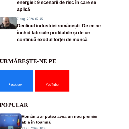
energiei: 9 scenarii de risc în care se
aplică
7 aug. 2026, 07:45
Declinul industriei românești: De ce se
închid fabricile profitabile și de ce
continuă exodul forței de muncă
URMĂREȘTE-NE PE
Facebook
YouTube
POPULAR
România ar putea avea un nou premier
abia în toamnă
31 iul. 2026, 10:40