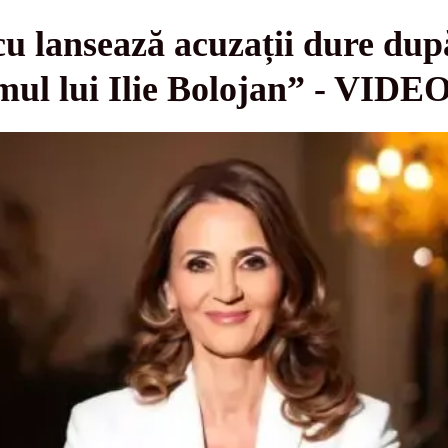
 lansează acuzații dure după
mul lui Ilie Bolojan” - VIDE