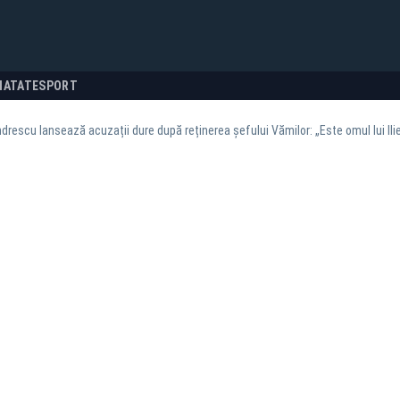
NATATE
SPORT
rescu lansează acuzații dure după reținerea șefului Vămilor: „Este omul lui Ilie