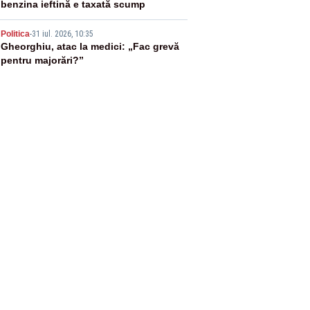
benzina ieftină e taxată scump
5
Politica
-
31 iul. 2026, 10:35
Gheorghiu, atac la medici: „Fac grevă
pentru majorări?”