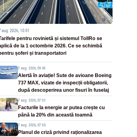
7 aug. 2026, 10:01
Tarifele pentru rovinietă și sistemul TollRo se
aplică de la 1 octombrie 2026. Ce se schimbă
pentru șoferi și transportatori
7 aug. 2026, 09:45
Alertă în aviație! Sute de avioane Boeing
737 MAX, vizate de inspecții obligatorii,
după descoperirea unor fisuri în fuselaj
7 aug. 2026, 07:53
Facturile la energie ar putea crește cu
până la 20% din această toamnă
7 aug. 2026, 07:50
Planul de criză privind raționalizarea