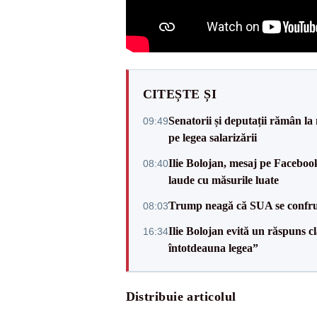
CITEȘTE ȘI
Senatorii și deputații rămân la
09:49
pe legea salarizării
Ilie Bolojan, mesaj pe Facebook
08:40
laude cu măsurile luate
Trump neagă că SUA se confru
08:03
Ilie Bolojan evită un răspuns c
16:34
întotdeauna legea”
Distribuie articolul