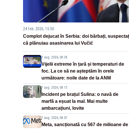
24 feb. 2026, 15:50
Complot dejucat în Serbia: doi bărbați, suspectaț
că plănuiau asasinarea lui Vučić
7 aug. 2026, 08:38
Vijelii extreme în țară și temperaturi de
foc. La ce să ne așteptăm în orele
următoare: noile date de la ANM
7 aug. 2026, 08:13
Incident pe brațul Sulina: o navă de
marfă a eșuat la mal. Mai multe
ambarcațiuni, lovite
7 aug. 2026, 08:07
Meta, sancționată cu 567 de milioane de