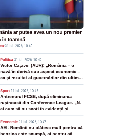
ânia ar putea avea un nou premier
a în toamnă
ica
·
31 iul. 2026, 10:40
2
Politica
-
31 iul. 2026, 10:42
Victor Cațavei (AUR): „România – o
navă în derivă sub aspect economic –
ca și rezultat al guvernărilor din ultimii
36 de ani”
3
Sport
-
31 iul. 2026, 10:46
Antrenorul FCSB, după eliminarea
rușinoasă din Conference League: „N-
ai cum să nu scoți în evidență și
lucrurile bune”
4
Economie
-
31 iul. 2026, 10:47
AEI: Românii nu plătesc mult pentru că
benzina este scumpă, ci pentru că