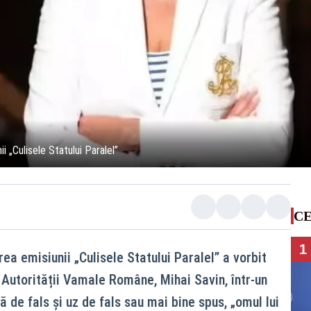
 „Culisele Statului Paralel”
CE
1
a emisiunii „Culisele Statului Paralel” a vorbit
 Autorității Vamale Române, Mihai Savin, într-un
ă de fals și uz de fals sau mai bine spus, „omul lui