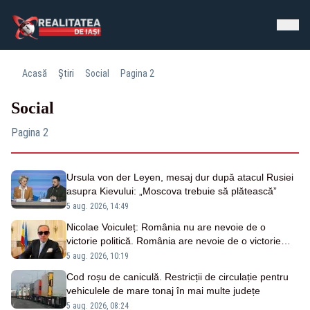
Acasă
Știri
Social
Pagina 2
Social
Pagina 2
Ursula von der Leyen, mesaj dur după atacul Rusiei
asupra Kievului: „Moscova trebuie să plătească”
5 aug. 2026, 14:49
Nicolae Voiculeț: România nu are nevoie de o
victorie politică. România are nevoie de o victorie
națională
5 aug. 2026, 10:19
Cod roșu de caniculă. Restricții de circulație pentru
vehiculele de mare tonaj în mai multe județe
5 aug. 2026, 08:24