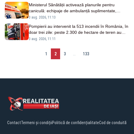
Ministerul Sănătății activează planurile pentru
caniculă: echipaje de ambulanță suplimentate,
stocuri de medicamente verificate și puncte de apă
3 aug. 2026, 11:13
în spațiile publice
Pompierii au intervenit la 513 incendii în România, în
doar trei zile: peste 2.300 de hectare de teren au
fost afectate
3 aug. 2026, 11:11
1
2
3
...
133
Contact
Termeni și condiții
Politică de confidențialitate
Cod de conduită