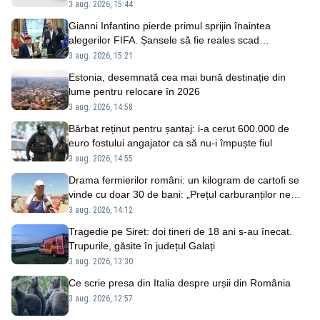
oficiale
3 aug. 2026, 15:44
Gianni Infantino pierde primul sprijin înaintea
alegerilor FIFA. Șansele să fie reales scad
considerabil
3 aug. 2026, 15:21
Estonia, desemnată cea mai bună destinație din
lume pentru relocare în 2026
3 aug. 2026, 14:58
Bărbat reținut pentru șantaj: i-a cerut 600.000 de
euro fostului angajator ca să nu-i împuște fiul
3 aug. 2026, 14:55
Drama fermierilor români: un kilogram de cartofi se
vinde cu doar 30 de bani: „Prețul carburanților ne
distruge!”
3 aug. 2026, 14:12
Tragedie pe Siret: doi tineri de 18 ani s-au înecat.
Trupurile, găsite în județul Galați
3 aug. 2026, 13:30
Ce scrie presa din Italia despre urșii din România
3 aug. 2026, 12:57