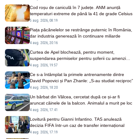
Cod roșu de caniculă în 7 județe. ANM anunță
temperaturi extreme de până la 41 de grade Celsius
5 aug. 2026, 08:19
Piața păcănelelor se restrânge puternic în România,
dar industria generează în continuare miliarde
4 aug. 2026, 20:16
Curtea de Apel blochează, pentru moment,
suspendarea permiselor pentru șoferii cu amenzi
neplătite
4 aug. 2026, 19:57
Ce s-a întâmplat la primele antrenamente dintre
David Popovici și Pan Zhanle: „S-au studiat reciproc”
4 aug. 2026, 18:20
Un bărbat din Vâlcea, cercetat după ce și-ar fi
aruncat câinele de la balcon. Animalul a murit pe loc
4 aug. 2026, 17:41
Lovitură pentru Gianni Infantino. TAS anulează
decizia FIFA într-un caz de transfer internațional
4 aug. 2026, 17:19