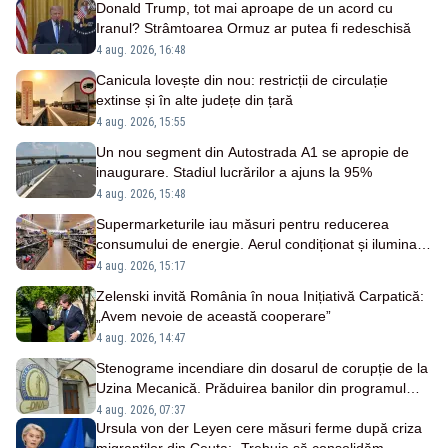
Donald Trump, tot mai aproape de un acord cu
Iranul? Strâmtoarea Ormuz ar putea fi redeschisă
4 aug. 2026, 16:48
Canicula lovește din nou: restricții de circulație
extinse și în alte județe din țară
4 aug. 2026, 15:55
Un nou segment din Autostrada A1 se apropie de
inaugurare. Stadiul lucrărilor a ajuns la 95%
4 aug. 2026, 15:48
Supermarketurile iau măsuri pentru reducerea
consumului de energie. Aerul condiționat și iluminatul
vor fi limitate
4 aug. 2026, 15:17
Zelenski invită România în noua Inițiativă Carpatică:
„Avem nevoie de această cooperare”
4 aug. 2026, 14:47
Stenograme incendiare din dosarul de corupție de la
Uzina Mecanică. Prăduirea banilor din programul
SAFE, interceptată de DNA
4 aug. 2026, 07:37
Ursula von der Leyen cere măsuri ferme după criza