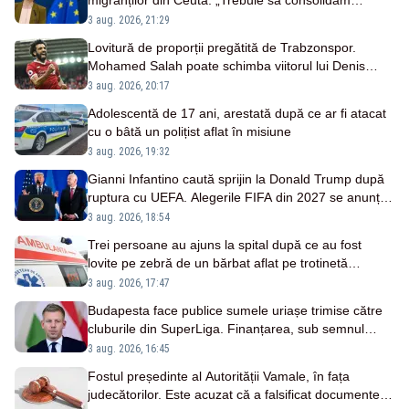
migranților din Ceuta: „Trebuie să consolidăm
frontierele UE”
3 aug. 2026, 21:29
Lovitură de proporții pregătită de Trabzonspor.
Mohamed Salah poate schimba viitorul lui Denis
Drăguș la FCSB
3 aug. 2026, 20:17
Adolescentă de 17 ani, arestată după ce ar fi atacat
cu o bâtă un polițist aflat în misiune
3 aug. 2026, 19:32
Gianni Infantino caută sprijin la Donald Trump după
ruptura cu UEFA. Alegerile FIFA din 2027 se anunță
incendiare
3 aug. 2026, 18:54
Trei persoane au ajuns la spital după ce au fost
lovite pe zebră de un bărbat aflat pe trotinetă
electrică
3 aug. 2026, 17:47
Budapesta face publice sumele uriașe trimise către
cluburile din SuperLiga. Finanțarea, sub semnul
întrebării
3 aug. 2026, 16:45
Fostul președinte al Autorității Vamale, în fața
judecătorilor. Este acuzat că a falsificat documente