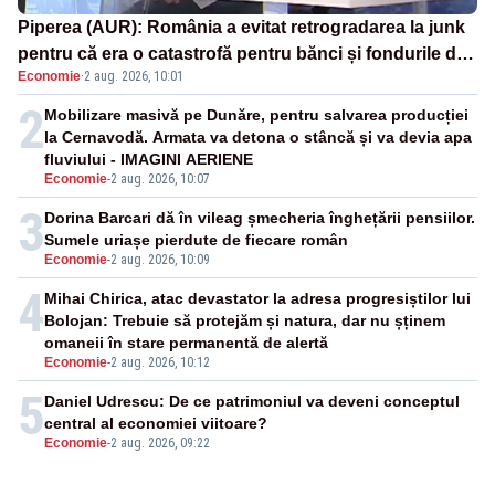
Piperea (AUR): România a evitat retrogradarea la junk
pentru că era o catastrofă pentru bănci și fondurile de
Economie
·
2 aug. 2026, 10:01
pensii
2
Mobilizare masivă pe Dunăre, pentru salvarea producției
la Cernavodă. Armata va detona o stâncă și va devia apa
fluviului - IMAGINI AERIENE
Economie
-
2 aug. 2026, 10:07
3
Dorina Barcari dă în vileag șmecheria înghețării pensiilor.
Sumele uriașe pierdute de fiecare român
Economie
-
2 aug. 2026, 10:09
4
Mihai Chirica, atac devastator la adresa progresiștilor lui
Bolojan: Trebuie să protejăm și natura, dar nu șținem
omaneii în stare permanentă de alertă
Economie
-
2 aug. 2026, 10:12
5
Daniel Udrescu: De ce patrimoniul va deveni conceptul
central al economiei viitoare?
Economie
-
2 aug. 2026, 09:22