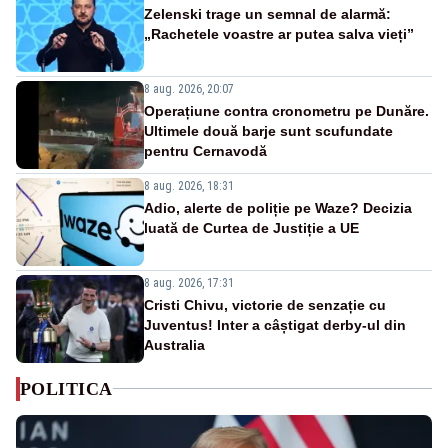
Zelenski trage un semnal de alarmă:
„Rachetele voastre ar putea salva vieți”
8 aug. 2026, 20:07
Operațiune contra cronometru pe Dunăre.
Ultimele două barje sunt scufundate
pentru Cernavodă
8 aug. 2026, 18:31
Adio, alerte de poliție pe Waze? Decizia
luată de Curtea de Justiție a UE
8 aug. 2026, 17:31
Cristi Chivu, victorie de senzație cu
Juventus! Inter a câștigat derby-ul din
Australia
POLITICA