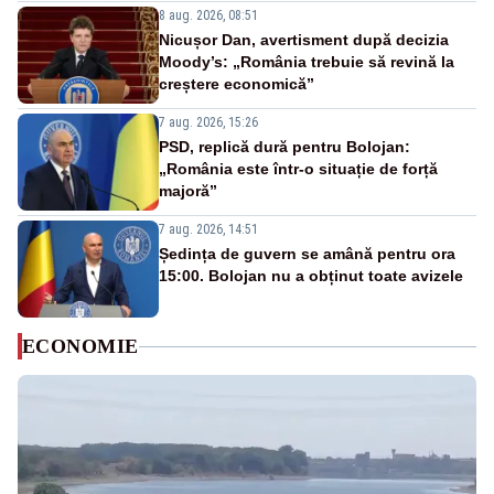
8 aug. 2026, 08:51
Nicușor Dan, avertisment după decizia
Moody’s: „România trebuie să revină la
creștere economică”
7 aug. 2026, 15:26
PSD, replică dură pentru Bolojan:
„România este într-o situație de forță
majoră”
7 aug. 2026, 14:51
Ședința de guvern se amână pentru ora
15:00. Bolojan nu a obținut toate avizele
ECONOMIE