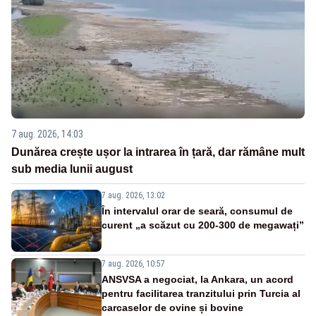
7 aug. 2026, 14:03
Dunărea crește ușor la intrarea în țară, dar rămâne mult
sub media lunii august
7 aug. 2026, 13:02
În intervalul orar de seară, consumul de
curent „a scăzut cu 200-300 de megawați”
7 aug. 2026, 10:57
ANSVSA a negociat, la Ankara, un acord
pentru facilitarea tranzitului prin Turcia al
carcaselor de ovine și bovine