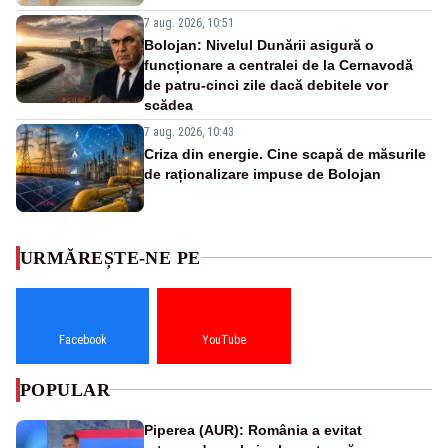
7 aug. 2026, 10:51
Bolojan: Nivelul Dunării asigură o
funcționare a centralei de la Cernavodă
de patru-cinci zile dacă debitele vor
scădea
7 aug. 2026, 10:43
Criza din energie. Cine scapă de măsurile
de raționalizare impuse de Bolojan
URMĂREȘTE-NE PE
Facebook
YouTube
POPULAR
Piperea (AUR): România a evitat