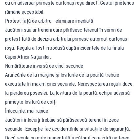
cu un adversar primește cartonaș roșu direct. Gestul prietenos
rămâne acceptabil.
Protest față de arbitru - eliminare imediată
Jucătorii sau antrenorii care părăsesc terenul în semn de
protest față de decizia arbitrului primesc automat cartonaș
roșu. Regula a fost introdusă după incidentele de la finala
Cupei Africii Națiunilor.
Numărătoare inversă de cinci secunde
Aruncările de la margine și loviturile de la poartă trebuie
executate în maxim cinci secunde. Nerespectarea regulii duce
la pierderea posesiei. La lovitura de la poartă, echipa adversă
primește lovitură de colț.
Înlocuirile, mai rapide
Jucătorii înlocuiți trebuie să părăsească terenul în zece
secunde. Excepție fac accidentările și situațiile de siguranță.
Dacă regula nu este respectată, jucătorul care intră pe teren