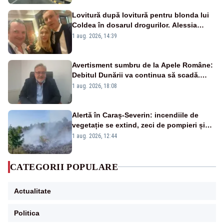
Lovitură după lovitură pentru blonda lui
Coldea în dosarul drogurilor. Alessia
Păcuraru explică decizia magistraților
1 aug. 2026, 14:39
Avertisment sumbru de la Apele Române:
Debitul Dunării va continua să scadă.
Cernavodă s-ar putea închide în 4 zile
1 aug. 2026, 18:08
Alertă în Caraș-Severin: incendiile de
vegetație se extind, zeci de pompieri și
silvicultori se luptă cu flăcările - VIDEO
1 aug. 2026, 12:44
CATEGORII POPULARE
Actualitate
Politica