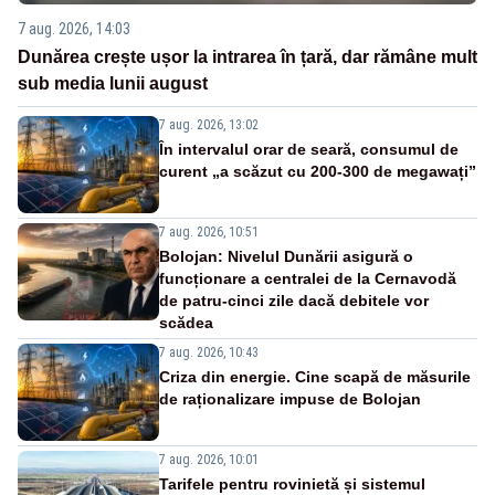
7 aug. 2026, 14:03
Dunărea crește ușor la intrarea în țară, dar rămâne mult
sub media lunii august
7 aug. 2026, 13:02
În intervalul orar de seară, consumul de
curent „a scăzut cu 200-300 de megawați”
7 aug. 2026, 10:51
Bolojan: Nivelul Dunării asigură o
funcționare a centralei de la Cernavodă
de patru-cinci zile dacă debitele vor
scădea
7 aug. 2026, 10:43
Criza din energie. Cine scapă de măsurile
de raționalizare impuse de Bolojan
7 aug. 2026, 10:01
Tarifele pentru rovinietă și sistemul