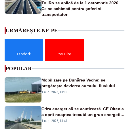
TollRo se aplică de la 1 octombrie 2026.
Ce se schimbă pentru șoferi și
transportatori
URMĂREȘTE-NE PE
Facebook
YouTube
POPULAR
Mobilizare pe Dunărea Veche: se
pregătește devierea cursului fluviului
către Cernavodă – VIDEO
1 aug. 2026, 13:38
Criza energetică se acutizează. CE Oltenia
a oprit noaptea trecută un grup energetic
de la Rovinari
1 aug. 2026, 13:41