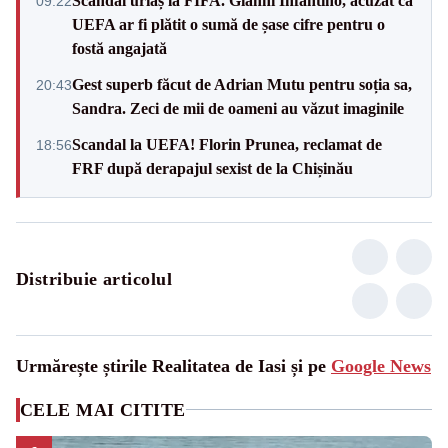
Scandal uriaș la FIFA. Gianni Infantino, acuzat că
09:22
UEFA ar fi plătit o sumă de șase cifre pentru o
fostă angajată
Gest superb făcut de Adrian Mutu pentru soția sa,
20:43
Sandra. Zeci de mii de oameni au văzut imaginile
Scandal la UEFA! Florin Prunea, reclamat de
18:56
FRF după derapajul sexist de la Chișinău
Distribuie articolul
Urmărește știrile Realitatea de Iasi și pe
Google News
CELE MAI CITITE