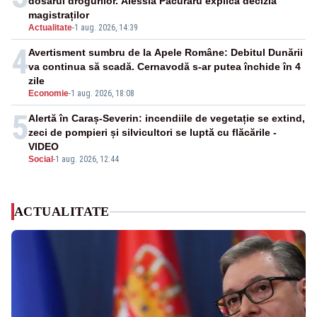
dosarul drogurilor. Alessia Păcuraru explică decizia
magistraților
Actualitate
-
1 aug. 2026, 14:39
4
Avertisment sumbru de la Apele Române: Debitul Dunării
va continua să scadă. Cernavodă s-ar putea închide în 4
zile
Economie
-
1 aug. 2026, 18:08
5
Alertă în Caraș-Severin: incendiile de vegetație se extind,
zeci de pompieri și silvicultori se luptă cu flăcările -
VIDEO
Social
-
1 aug. 2026, 12:44
ACTUALITATE