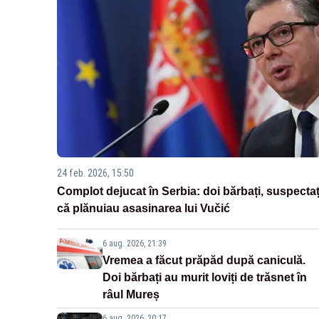
24 feb. 2026, 15:50
Complot dejucat în Serbia: doi bărbați, suspectaț
că plănuiau asasinarea lui Vučić
6 aug. 2026, 21:39
Vremea a făcut prăpăd după caniculă.
Doi bărbați au murit loviți de trăsnet în
râul Mureș
6 aug. 2026, 20:17