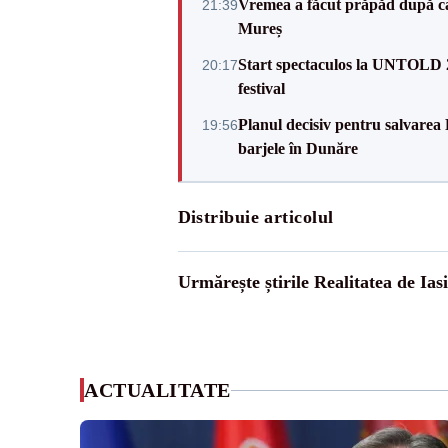
Vremea a făcut prăpăd după cani
21:39
Mureș
Start spectaculos la UNTOLD 20
20:17
festival
Planul decisiv pentru salvarea
19:56
barjele în Dunăre
Distribuie articolul
Urmărește știrile Realitatea de Iasi
ACTUALITATE