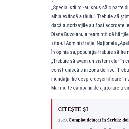
„Specialiștii mi-au spus că o parte di
albia extinsă a râului. Trebuie să șt
dacă autorizațiile au fost acordate le
Diana Buzoianu a reamintit că hărțile 
site-ul Administrației Naționale „Ap
În opinia sa, populația trebuie să fi
„Trebuie să avem un sistem clar în ca
construiască e în zona de risc. Trebui
inundații, fie despre deșertificare în 
Mai multe campanii de ajutorare a sin
CITEȘTE ȘI
Complot dejucat în Serbia: doi 
15:50