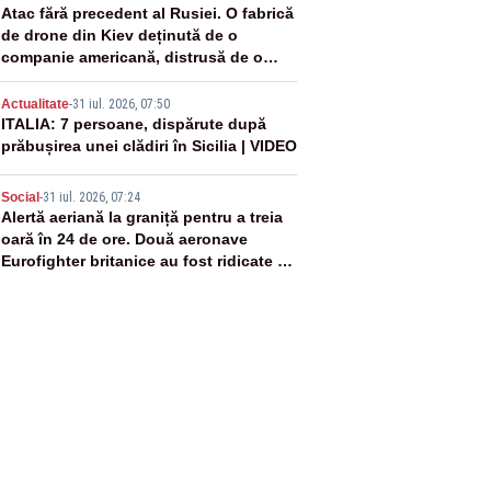
3
Atac fără precedent al Rusiei. O fabrică
de drone din Kiev deținută de o
companie americană, distrusă de o
rachetă rusească
4
Actualitate
-
31 iul. 2026, 07:50
ITALIA: 7 persoane, dispărute după
prăbușirea unei clădiri în Sicilia | VIDEO
5
Social
-
31 iul. 2026, 07:24
Alertă aeriană la graniță pentru a treia
oară în 24 de ore. Două aeronave
Eurofighter britanice au fost ridicate de
la sol