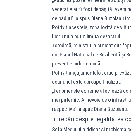
„Pădurea poate reține între 20% și 50%
vegetație ar fi fost depășită. Avem ne
de păduri”, a spus Diana Buzoianu într
Potrivit acesteia, zona lovită de viit
lucru nu a putut limita dezastrul.
Totodată, ministrul a criticat dur fa
din Planul Național de Reziliență și R
prevenție hidrotehnică.
Potrivit angajamentelor, erau prevăzuț
doar unul este aproape finalizat.
„Fenomenele extreme afectează comuni
mai puternic. Ai nevoie de o infrastru
respective”, a spus Diana Buzoianu.
Întrebări despre legalitatea co
Șefa Mediului a ridicat și problema c