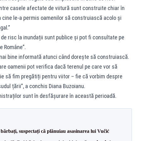
ntre casele afectate de viitură sunt construite chiar în
im cine le-a permis oamenilor să construiască acolo și
gal.”
de risc la inundații sunt publice și pot fi consultate pe
ele Române”.
e mai bine informată atunci când dorește să construiască.
re oamenii pot verifica dacă terenul pe care vor să
e să fim pregătiți pentru viitor – fie că vorbim despre
sudul țării”, a conchis Diana Buzoianu.
istraților sunt în desfășurare în această perioadă.
bărbați, suspectați că plănuiau asasinarea lui Vučić