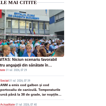
LE MAI CITITE
ITAS: Niciun scenariu favorabil
ru angajații din sănătate în
tate
·
31 iul. 2026, 07:29
ectul Legii salarizării
2
Social
-
31 iul. 2026, 07:39
ANM a emis cod galben și cod
portocaliu de caniculă. Temperaturile
urcă până la 38 de grade, iar nopțile
devin tropicale
Actualitate
-
31 iul. 2026, 07:40