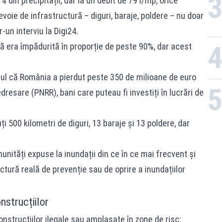
 din precipitații, dar la un debit de 79 l/mp, orice
voie de infrastructură – diguri, baraje, poldere – nu doar
-un interviu la Digi24.
ură era împădurită în proporție de peste 90%, dar acest
ptul că România a pierdut peste 350 de milioane de euro
edresare (PNRR), bani care puteau fi investiți în lucrări de
i 500 kilometri de diguri, 13 baraje și 13 poldere, dar
tăți expuse la inundații din ce în ce mai frecvent și
ctură reală de prevenție sau de oprire a inundațiilor
nstrucțiilor
onstrucțiilor ilegale sau amplasate în zone de risc: