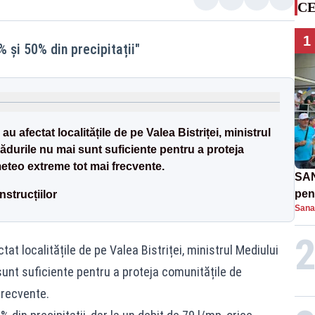
CE
1
 și 50% din precipitații"
u afectat localitățile de pe Valea Bistriței, ministrul
ădurile nu mai sunt suficiente pentru a proteja
eteo extreme tot mai frecvente.
SAN
pent
nstrucțiilor
Sana
proi
tat localitățile de pe Valea Bistriței, ministrul Mediului
unt suficiente pentru a proteja comunitățile de
recvente.