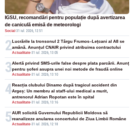
IGSU, recomandări pentru populație după avertizarea
de caniculă emisă de meteorologi
Social
·
31 iul. 2026, 12:51
2
Lucrările la tronsonul 2 Târgu Frumos–Lețcani al A8 se
amână. Anunțul CNAIR privind atribuirea contractului
Actualitate
-
31 iul. 2026, 13:05
3
Alertă privind SMS-urile false despre plata parcării. Anunț
pentru șoferi asupra unei noi metode de fraudă online
Actualitate
-
31 iul. 2026, 13:10
4
Reacția clubului Dinamo după tragicul accident din
Argeș: Un membru al staff-ului medical a murit,
antrenorul Adrian Ropotan este în spital
Actualitate
-
31 iul. 2026, 13:16
5
AUR solicită Guvernului Republicii Moldova să
reanalizeze anularea concertului de Ziua Limbii Române
Actualitate
-
31 iul. 2026, 12:18