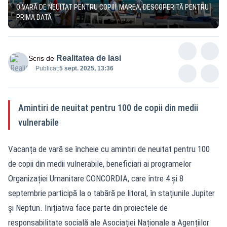
O VARĂ DE NEUITAT PENTRU COPIII. MAREA, DESCOPERITĂ PENTRU
PRIMA DATĂ
Realitatea de Iasi
Scris de
Publicat:
5 sept. 2025, 13:36
Amintiri de neuitat pentru 100 de copii din medii
vulnerabile
Vacanța de vară se încheie cu amintiri de neuitat pentru 100
de copii din medii vulnerabile, beneficiari ai programelor
Organizației Umanitare CONCORDIA, care între 4 și 8
septembrie participă la o tabără pe litoral, în stațiunile Jupiter
și Neptun. Inițiativa face parte din proiectele de
responsabilitate socială ale Asociației Naționale a Agențiilor