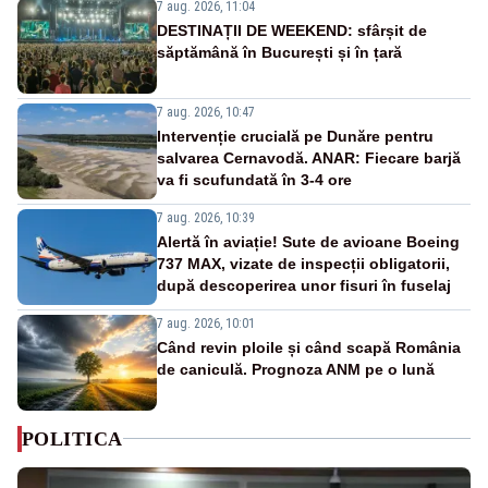
7 aug. 2026, 11:04
DESTINAȚII DE WEEKEND: sfârșit de
săptămână în București și în țară
7 aug. 2026, 10:47
Intervenție crucială pe Dunăre pentru
salvarea Cernavodă. ANAR: Fiecare barjă
va fi scufundată în 3-4 ore
7 aug. 2026, 10:39
Alertă în aviație! Sute de avioane Boeing
737 MAX, vizate de inspecții obligatorii,
după descoperirea unor fisuri în fuselaj
7 aug. 2026, 10:01
Când revin ploile și când scapă România
de caniculă. Prognoza ANM pe o lună
POLITICA