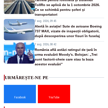
TollRo se aplică de la 1 octombrie 2026.
Ce se schimbă pentru șoferi și
transportatori
7 aug. 2026, 09:45
Alertă în aviație! Sute de avioane Boeing
737 MAX, vizate de inspecții obligatorii,
după descoperirea unor fisuri în fuselaj
7 aug. 2026, 08:42
România află astăzi ratingul de țară în
urma evaluării Moody’s. Bolojan: „Trei
sunt factorii-cheie care stau la baza
acestor evaluări”
URMĂREȘTE-NE PE
Facebook
YouTube