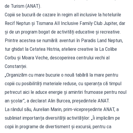
de Turism (ANAT).
Copiii se bucură de cazare în regim all inclusive la hotelurile
Recif Neptun și Tismana All Inclusive Family Club Jupiter, dar
și de un program bogat de activități educative și recreative.
Printre acestea se numără: aventuri în Paradis Land Neptun,
tur ghidat la Cetatea Histria, ateliere creative la La Colibe
Corbu și Moara Veche, descoperirea centrului vechi al
Constanței.
„Organizăm cu mare bucurie o nouă tabără la mare pentru
copiii cu posibilități materiale reduse, cu speranța că timpul
petrecut aici le aduce energie și amintiri frumoase pentru noul
an școlar”, a declarat Alin Burcea, președintele ANAT.
La rândul său, Aurelian Marin, prim-vicepreședinte ANAT, a
subliniat importanța diversității activităților: „Îi implicăm pe
copii în programe de divertisment și excursii, pentru ca