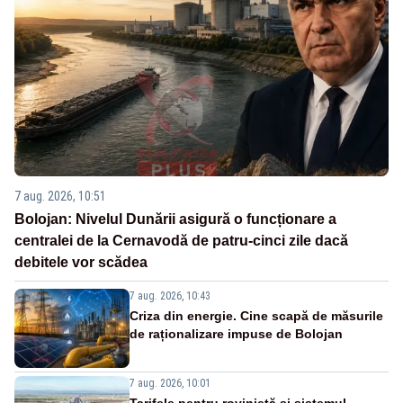
7 aug. 2026, 10:51
Bolojan: Nivelul Dunării asigură o funcționare a
centralei de la Cernavodă de patru-cinci zile dacă
debitele vor scădea
7 aug. 2026, 10:43
Criza din energie. Cine scapă de măsurile
de raționalizare impuse de Bolojan
7 aug. 2026, 10:01
Tarifele pentru rovinietă și sistemul