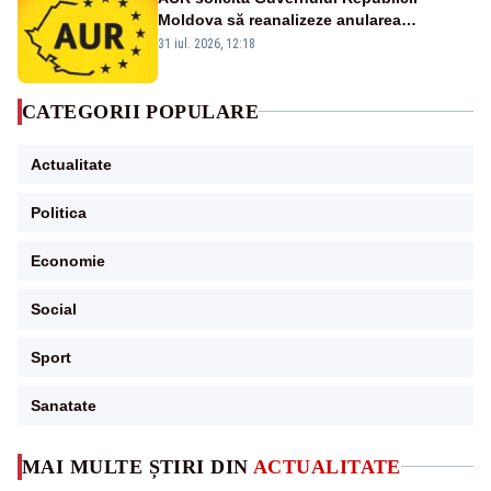
Moldova să reanalizeze anularea
concertului de Ziua Limbii Române
31 iul. 2026, 12:18
CATEGORII POPULARE
Actualitate
Politica
Economie
Social
Sport
Sanatate
MAI MULTE ȘTIRI DIN
ACTUALITATE