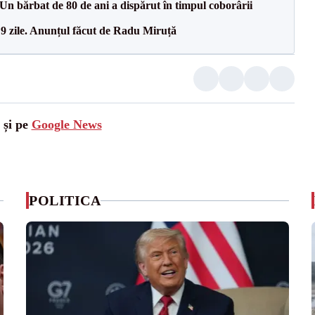
n bărbat de 80 de ani a dispărut în timpul coborârii
 9 zile. Anunțul făcut de Radu Miruță
 și pe
Google News
POLITICA