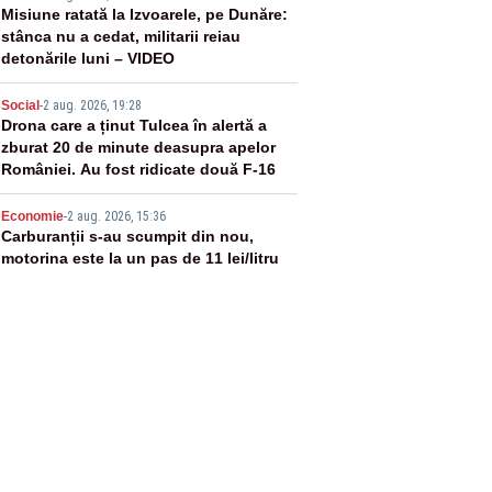
3
Misiune ratată la Izvoarele, pe Dunăre:
stânca nu a cedat, militarii reiau
detonările luni – VIDEO
4
Social
-
2 aug. 2026, 19:28
Drona care a ținut Tulcea în alertă a
zburat 20 de minute deasupra apelor
României. Au fost ridicate două F-16
5
Economie
-
2 aug. 2026, 15:36
Carburanții s-au scumpit din nou,
motorina este la un pas de 11 lei/litru