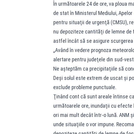
În următoarele 24 de ore, va ploua mai
de stat în Ministerul Mediului, Apelor
pentru situaţii de urgenţă (CMSU), r
nu depoziteze cantităţi de lemne de f
astfel încât să se asigure scurgerea 
„Având în vedere prognoza meteorolog
alertare pentru judeţele din sud-vestul
Ne aşteptăm ca precipitaţiile să cond
Deşi solul este extrem de uscat şi poa
exclude probleme punctuale.
Ţinând cont că sunt areale întinse car
următoarele ore, inundaţii cu efecte 
ori mai mult decât într-o lună. ANM 
unde situaţiile o vor impune. Recoma
depoziteze cantităţi de lemne de foc 