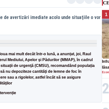
CE
1
de avertizări imediate acolo unde situaţiile o vor
oua mai mult decât într-o lună, a anunțat, joi, Raul
terul Mediului, Apelor şi Pădurilor (MMAP), în cadrul
Infr
u situaţii de urgenţă (CMSU), recomandând populația
lăs
 să nu depoziteze cantităţi de lemne de foc în
Econ
re sau a rigolelor, astfel încât să se asigure
tăţilor
tervenție