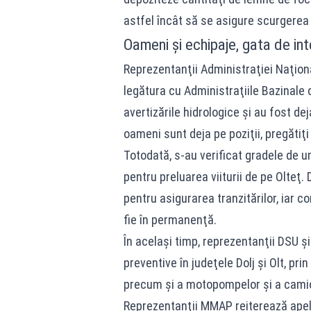
astfel încât să se asigure scurgerea a
Oameni și echipaje, gata de int
Reprezentanţii Administraţiei Naţio
legătura cu Administraţiile Bazinale 
avertizările hidrologice şi au fost de
oameni sunt deja pe poziţii, pregătiţi
Totodată, s-au verificat gradele de 
pentru preluarea viiturii de pe Olteţ
pentru asigurarea tranzitărilor, iar co
fie în permanenţă.
În acelaşi timp, reprezentanţii DSU ş
preventive în judeţele Dolj şi Olt, pr
precum şi a motopompelor şi a camio
Reprezentanţii MMAP reiterează apelu