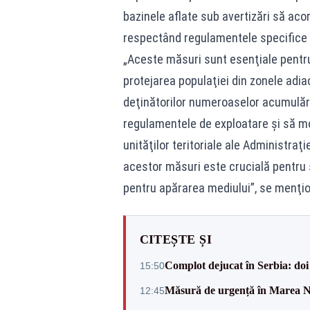
bazinele aflate sub avertizări să acor
respectând regulamentele specifice 
„Aceste măsuri sunt esenţiale pentru 
protejarea populaţiei din zonele adia
deţinătorilor numeroaselor acumulări
regulamentele de exploatare şi să m
unităţilor teritoriale ale Administra
acestor măsuri este crucială pentru s
pentru apărarea mediului”, se menţi
CITEȘTE ȘI
Complot dejucat în Serbia: doi 
15:50
Măsură de urgență în Marea Ne
12:45