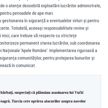
de o atenţie deosebită exploatării lucrărilor administrate,
pentru perioadele de ape mari.
gestionarea în siguranţă a eventualelor viituri şi pentru
cente. Totodată, aceeaşi responsabilitate revine şi
 mici, care trebuie să respecte cu stricteţe
onitorizeze permanent starea lucrărilor, sub coordonarea
ţiei Naţionale 'Apele Române'. Implementarea riguroasă a
iguranţa comunităţilor, pentru protejarea bunurilor şi
onează în comunicat.
bărbați, suspectați că plănuiau asasinarea lui Vučić
agră. Turcia cere oprirea atacurilor asupra navelor