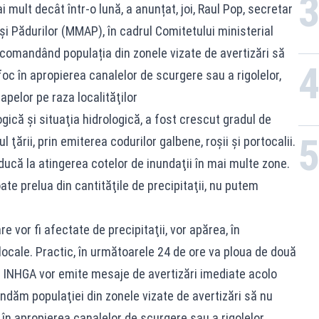
 mult decât într-o lună, a anunțat, joi, Raul Pop, secretar
 şi Pădurilor (MMAP), în cadrul Comitetului ministerial
ecomandând populația din zonele vizate de avertizări să
oc în apropierea canalelor de scurgere sau a rigolelor,
apelor pe raza localităţilor
ică şi situaţia hidrologică, a fost crescut gradul de
 ţării, prin emiterea codurilor galbene, roşii şi portocalii.
ucă la atingerea cotelor de inundaţii în mai multe zone.
te prelua din cantităţile de precipitaţii, nu putem
e vor fi afectate de precipitaţii, vor apărea, în
locale. Practic, în următoarele 24 de ore va ploua de două
şi INHGA vor emite mesaje de avertizări imediate acolo
ndăm populaţiei din zonele vizate de avertizări să nu
în apropierea canalelor de scurgere sau a rigolelor,