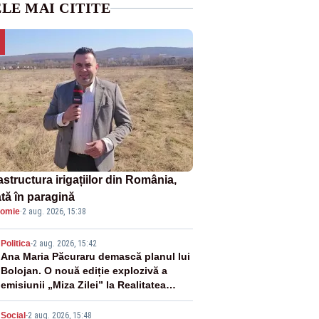
LE MAI CITITE
astructura irigațiilor din România,
ată în paragină
omie
·
2 aug. 2026, 15:38
2
Politica
-
2 aug. 2026, 15:42
Ana Maria Păcuraru demască planul lui
Bolojan. O nouă ediție explozivă a
emisiunii „Miza Zilei” la Realitatea
PLUS
Social
-
2 aug. 2026, 15:48