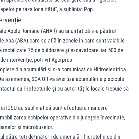
pelor pe raza localităţii”, a subliniat Pop.
ervenție
nale Apele Române (ANAR) au anunţat că s-a păstrat
de Apă (ABA) care se află în zonele în care sunt valabile
ja mobilizate 75 de buldozere şi excavatoare, iar 500 de
 de intervenţie, potrivit Agerpres.
umplere din acumulări şi s-a comunicat cu Hidroelectrica
. De asemenea, SGA Olt va avertiza acumulările piscicole
ntactul cu Prefecturile şi cu autorităţile locale trebuie să
i ai IGSU au subliniat că sunt efectuate manevre
in mobilizarea echipelor operative din judeţele învecinate,
anelor şi microbuzelor.
l către toţi deţinătorii de amenajări hidrotehnice din