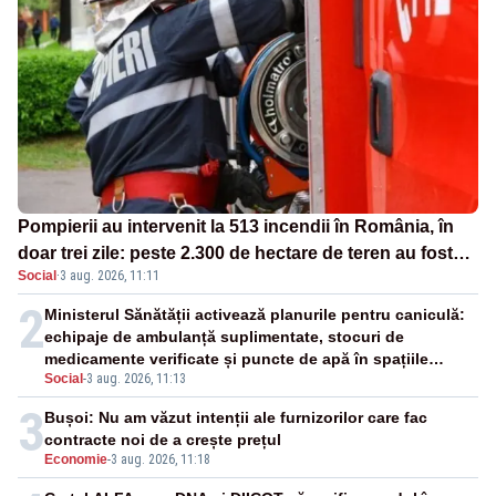
Pompierii au intervenit la 513 incendii în România, în
doar trei zile: peste 2.300 de hectare de teren au fost
Social
·
3 aug. 2026, 11:11
afectate
2
Ministerul Sănătății activează planurile pentru caniculă:
echipaje de ambulanță suplimentate, stocuri de
medicamente verificate și puncte de apă în spațiile
Social
-
3 aug. 2026, 11:13
publice
3
Bușoi: Nu am văzut intenții ale furnizorilor care fac
contracte noi de a crește prețul
Economie
-
3 aug. 2026, 11:18