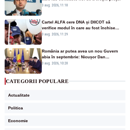
3 aug. 2026, 11:18
Cartel ALFA cere DNA și DIICOT să
verifice modul în care au fost închise
centralele pe cărbune
3 aug. 2026, 11:29
România ar putea avea un nou Guvern
abia în septembrie: Nicușor Dan
pregătește noi consultări cu partidele
3 aug. 2026, 10:28
după 15 august
CATEGORII POPULARE
Actualitate
Politica
Economie