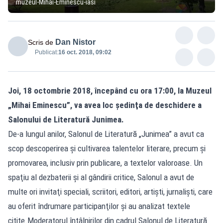
muzeul-Mihai-Eminescu-iasi
Dan Nistor
Scris de
Publicat:
16 oct. 2018, 09:02
Joi, 18 octombrie 2018, începând cu ora 17:00, la Muzeul
„Mihai Eminescu”, va avea loc şedinţa de deschidere a
Salonului de Literatură Junimea.
De-a lungul anilor, Salonul de Literatură „Junimea” a avut ca
scop descoperirea şi cultivarea talentelor literare, precum şi
promovarea, inclusiv prin publicare, a textelor valoroase. Un
spaţiu al dezbaterii şi al gândirii critice, Salonul a avut de
multe ori invitaţi speciali, scriitori, editori, artişti, jurnalişti, care
au oferit îndrumare participanţilor şi au analizat textele
citite.Moderatorul întâlnirilor din cadrul Salonul de Literatură