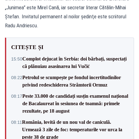
„Junimea” este Mirel Cană, iar secretar literar Cătălin-Mihai
Ştefan. Invitatul permanent al noilor şedinţe este scriitorul
Radu Andriescu.
CITEȘTE ȘI
Complot dejucat în Serbia: doi bărbați, suspectați
15:50
că plănuiau asasinarea lui Vučić
Petrolul se scumpește pe fondul incertitudinilor
08:22
privind redeschiderea Strâmtorii Ormuz
Peste 33.000 de candidați susțin examenul național
08:17
de Bacalaureat în sesiunea de toamnă: primele
rezultate, pe 18 august
România, lovită de un nou val de caniculă.
08:11
Urmează 3 zile de foc: temperaturile vor urca la
peste 38 de grade