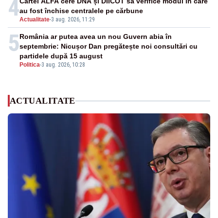
4
Cartel ALFA cere DNA și DIICOT să verifice modul în care
au fost închise centralele pe cărbune
Actualitate
-
3 aug. 2026, 11:29
5
România ar putea avea un nou Guvern abia în
septembrie: Nicușor Dan pregătește noi consultări cu
partidele după 15 august
Politica
-
3 aug. 2026, 10:28
ACTUALITATE