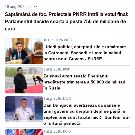
10 aug. 2026, 09:33
Săptămână de foc. Proiectele PNRR intră la votul final:
Parlamentul decide soarta a peste 750 de milioane de
euro
10 aug. 2026, 08:32
Liderii politici, așteptați zilele următoare
la Cotroceni. Scenariile luate în calcul
pentru noul Guvern - SURSE
9 aug. 2026, 18:04
Zelenski avertizează: Phenianul
pregătește trimiterea a 50.000 de militari
în Rusia
9 aug. 2026, 17:50
Dan Dungaciu avertizează că șansele
unui guvern cu drepturi depline până în
septembrie sunt foarte mici: „Suntem într-
o furtună perfectă”
9 aug. 2026, 15:40