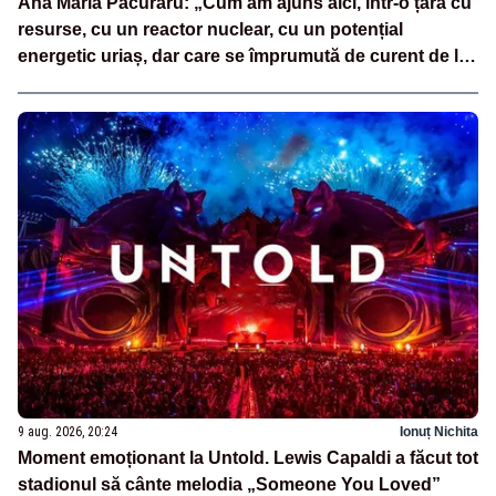
Ana Maria Păcuraru: „Cum am ajuns aici, într-o țară cu
resurse, cu un reactor nuclear, cu un potențial
energetic uriaș, dar care se împrumută de curent de la
vecini?”
9 aug. 2026, 20:24
Ionuț Nichita
Moment emoționant la Untold. Lewis Capaldi a făcut tot
stadionul să cânte melodia „Someone You Loved”