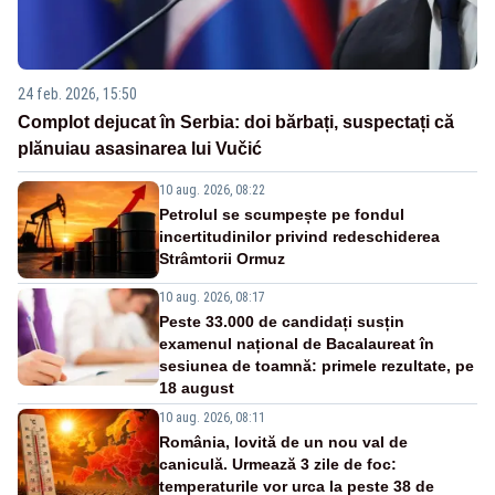
24 feb. 2026, 15:50
Complot dejucat în Serbia: doi bărbați, suspectați că
plănuiau asasinarea lui Vučić
10 aug. 2026, 08:22
Petrolul se scumpește pe fondul
incertitudinilor privind redeschiderea
Strâmtorii Ormuz
10 aug. 2026, 08:17
Peste 33.000 de candidați susțin
examenul național de Bacalaureat în
sesiunea de toamnă: primele rezultate, pe
18 august
10 aug. 2026, 08:11
România, lovită de un nou val de
caniculă. Urmează 3 zile de foc:
temperaturile vor urca la peste 38 de