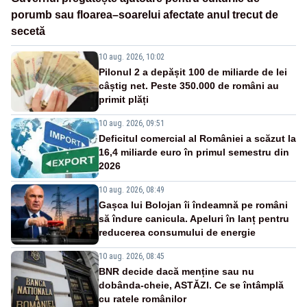
porumb sau floarea–soarelui afectate anul trecut de
secetă
10 aug. 2026, 10:02
Pilonul 2 a depășit 100 de miliarde de lei
câștig net. Peste 350.000 de români au
primit plăți
10 aug. 2026, 09:51
Deficitul comercial al României a scăzut la
16,4 miliarde euro în primul semestru din
2026
10 aug. 2026, 08:49
Gașca lui Bolojan îi îndeamnă pe români
să îndure canicula. Apeluri în lanț pentru
reducerea consumului de energie
10 aug. 2026, 08:45
BNR decide dacă menține sau nu
dobânda-cheie, ASTĂZI. Ce se întâmplă
cu ratele românilor