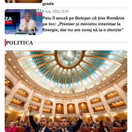
grade
9 aug. 2026, 22:41
Peiu îl acuză pe Bolojan că ține România
pe loc: „Premier și ministru interimar la
Energie, dar nu are curaj să ia o decizie”
POLITICA